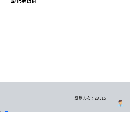
彰化縣政府
瀏覽人次：29315
會
員會