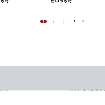
縣政府
台中市政府
1
2
3
3456
FB：
原住民族委員
 15F / 16F
LINE：
原住民族委