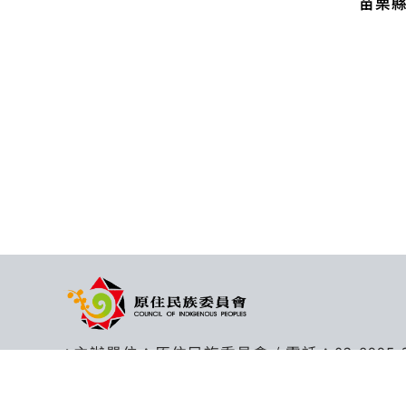
苗栗
::: 跳到版腳內容
主辦單位：原住民族委員會 / 電話：
02-8995-
地址：24220新北市新莊區中平路439號北棟 14F /